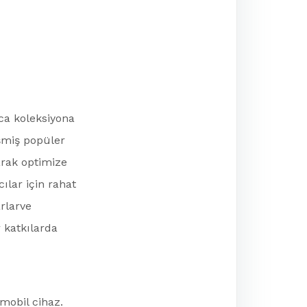
ca koleksiyona
işmiş popüler
arak optimize
cılar için rahat
rlarve
r katkılarda
mobil cihaz.