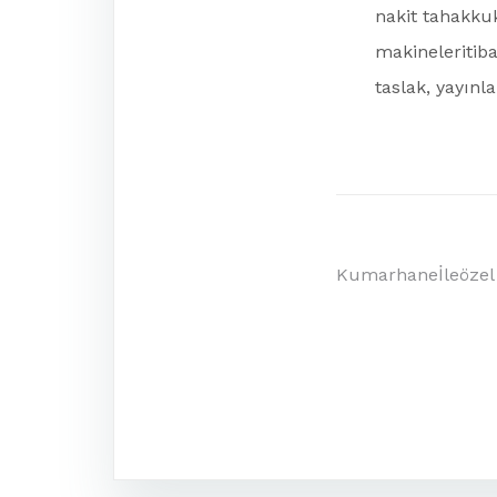
nakit tahakku
makineleritiba
taslak, yayınl
Post
Kumarhaneİleözel
navigatio