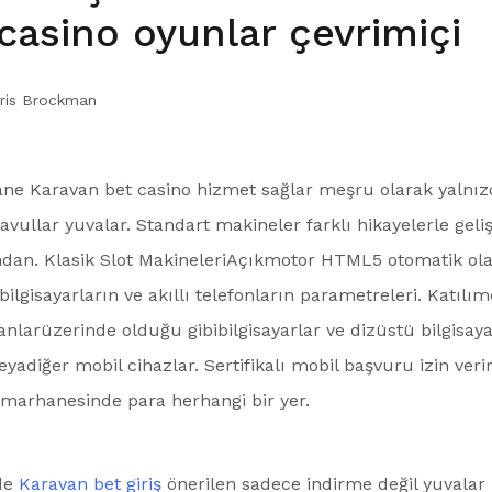
casino oyunlar çevrimiçi
ris Brockman
ne Karavan bet casino hizmet sağlar meşru olarak yalnız
 davullar yuvalar. Standart makineler farklı hikayelerle gel
afından. Klasik Slot MakineleriAçıkmotor HTML5 otomatik ol
 bilgisayarların ve akıllı telefonların parametreleri. Katılım
anlarüzerinde olduğu gibibilgisayarlar ve dizüstü bilgisaya
yadiğer mobil cihazlar. Sertifikalı mobil başvuru izin veri
arhanesinde para herhangi bir yer.
de
Karavan bet giriş
önerilen sadece indirme değil yuvalar 